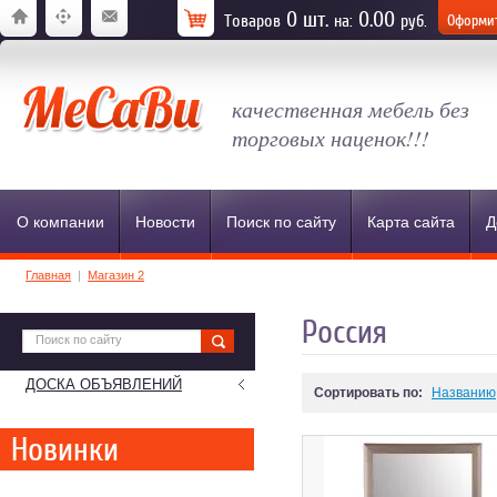
0
шт.
0.00
Товаров
на:
руб.
Оформит
качественная мебель без
торговых наценок!!!
О компании
Новости
Поиск по сайту
Карта сайта
Д
Главная
|
Магазин 2
Россия
ДОСКА ОБЪЯВЛЕНИЙ
Сортировать по:
Названию
Новинки